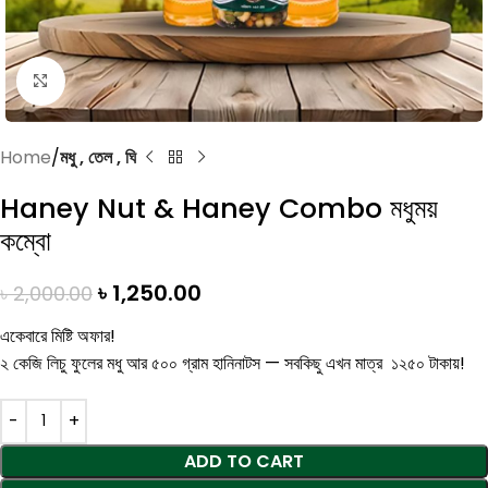
Click to enlarge
Home
মধু , তেল , ঘি
Haney Nut & Haney Combo মধুময়
কম্বো
৳
1,250.00
৳
2,000.00
একেবারে মিষ্টি অফার!
২ কেজি লিচু ফুলের মধু আর ৫০০ গ্রাম হানিনাটস — সবকিছু এখন মাত্র ১২৫০ টাকায়!
ADD TO CART