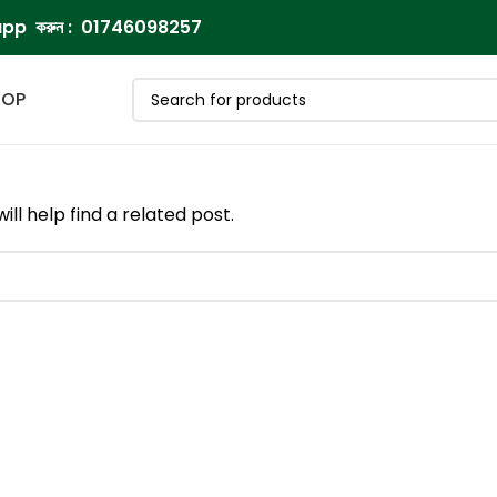
pp করুন :
01746098257
HOP
ll help find a related post.